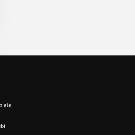
plata
sbi