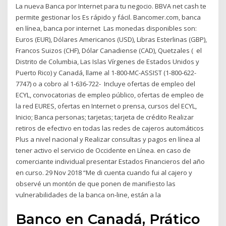
La nueva Banca por Internet para tu negocio. BBVA net cash te
permite gestionar los Es rápido y fácil. Bancomer.com, banca
en línea, banca por internet Las monedas disponibles son:
Euros (EUR), Dólares Americanos (USD), Libras Esterlinas (GBP),
Francos Suizos (CHF), Dólar Canadiense (CAD), Quetzales ( el
Distrito de Columbia, Las Islas Vírgenes de Estados Unidos y
Puerto Rico) y Canadá, llame al 1-800-MC-ASSIST (1-800-622-
7747) o a cobro al 1-636-722- Incluye ofertas de empleo del
ECYL, convocatorias de empleo público, ofertas de empleo de
la red EURES, ofertas en Internet o prensa, cursos del ECYL,
Inicio; Banca personas; tarjetas; tarjeta de crédito Realizar
retiros de efectivo en todas las redes de cajeros automáticos
Plus a nivel nacional y Realizar consultas y pagos en línea al
tener activo el servicio de Occidente en Línea. en caso de
comerciante individual presentar Estados Financieros del año
en curso. 29 Nov 2018 “Me di cuenta cuando fui al cajero y
observé un montón de que ponen de manifiesto las
vulnerabilidades de la banca on-line, están a la
Banco en Canadá, Prático