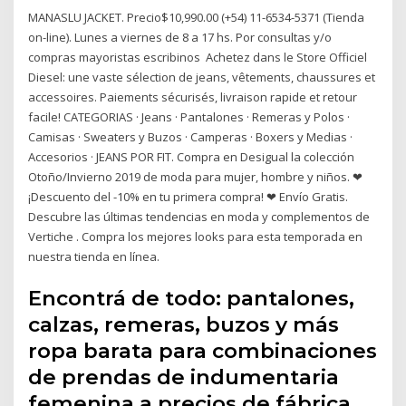
MANASLU JACKET. Precio$10,990.00 (+54) 11-6534-5371 (Tienda
on-line). Lunes a viernes de 8 a 17 hs. Por consultas y/o
compras mayoristas escribinos Achetez dans le Store Officiel
Diesel: une vaste sélection de jeans, vêtements, chaussures et
accessoires. Paiements sécurisés, livraison rapide et retour
facile! CATEGORIAS · Jeans · Pantalones · Remeras y Polos ·
Camisas · Sweaters y Buzos · Camperas · Boxers y Medias ·
Accesorios · JEANS POR FIT. Compra en Desigual la colección
Otoño/Invierno 2019 de moda para mujer, hombre y niños. ❤
¡Descuento del -10% en tu primera compra! ❤ Envío Gratis.
Descubre las últimas tendencias en moda y complementos de
Vertiche . Compra los mejores looks para esta temporada en
nuestra tienda en línea.
Encontrá de todo: pantalones,
calzas, remeras, buzos y más
ropa barata para combinaciones
de prendas de indumentaria
femenina a precios de fábrica